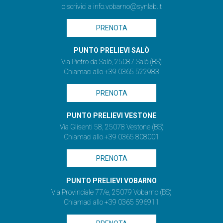
o scrivici a
info.vobarno@synlab.it
PRENOTA
PUNTO PRELIEVI SALÒ
Via Pietro da Salò, 25087 Salò (BS)
Chiamaci allo +39 0365 522983
PRENOTA
PUNTO PRELIEVI VESTONE
Via Glisenti 58, 25078 Vestone (BS)
Chiamaci allo +39 0365 808001
PRENOTA
PUNTO PRELIEVI VOBARNO
Via Provinciale 77/e, 25079 Vobarno (BS)
Chiamaci allo +39 0365 596911