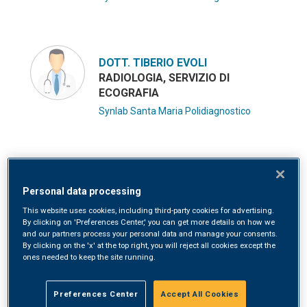
DOTT. TIBERIO EVOLI
RADIOLOGIA, SERVIZIO DI
ECOGRAFIA
Synlab Santa Maria Polidiagnostico
Personal data processing
This website uses cookies, including third-party cookies for advertising.
PRESTAZIONI
By clicking on 'Preferences Center,' you can get more details on how we
and our partners process your personal data and manage your consents.
By clicking on the 'x' at the top right, you will reject all cookies except the
ones needed to keep the site running.
ECO ARTICOLARE
Preferences Center
Accept All Cookies