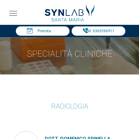
Prenota
Tel: 0365596911
SPECIALITÀ CLINICHE
RADIOLOGIA
DOTT. DOMENICO SPINELLA