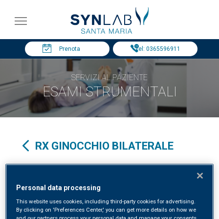
Prenota
Tel: 0365596911
SERVIZI AL PAZIENTE
ESAMI STRUMENTALI
RX GINOCCHIO BILATERALE
Specialità clinica in:
RADIOLOGIA
Personal data processing
This website uses cookies, including third-party cookies for advertising.
By clicking on 'Preferences Center,' you can get more details on how we
and our partners process your personal data and manage your consents.