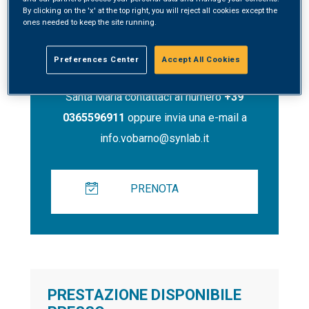
By clicking on the 'x' at the top right, you will reject all cookies except the
ones needed to keep the site running.
Contatti
Preferences Center
Accept All Cookies
Per prenotare un servizio presso Synlab
Santa Maria contattaci al numero
+39
0365596911
oppure invia una e-mail a
info.vobarno@synlab.it
PRENOTA
PRESTAZIONE DISPONIBILE