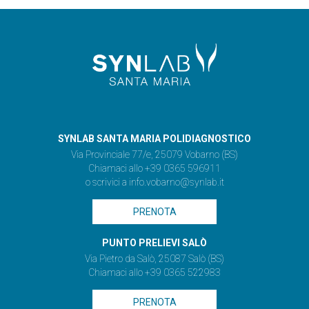
SYNLAB SANTA MARIA POLIDIAGNOSTICO
Via Provinciale 77/e, 25079 Vobarno (BS)
Chiamaci allo +39 0365 596911
o scrivici a
info.vobarno@synlab.it
PRENOTA
PUNTO PRELIEVI SALÒ
Via Pietro da Salò, 25087 Salò (BS)
Chiamaci allo +39 0365 522983
PRENOTA