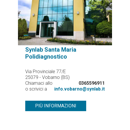
Synlab Santa Maria
Polidiagnostico
Via Provinciale 77/E
25079 - Vobarno (BS)
Chiamaci allo
0365596911
o scrivici a
info.vobarno@synlab.it
PIÙ INFORMAZIONI