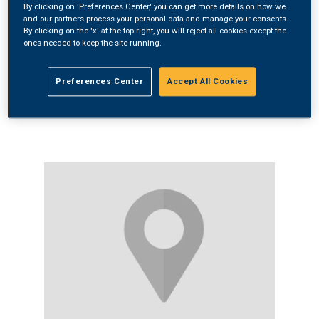
By clicking on 'Preferences Center,' you can get more details on how we
Via Provinciale 77/E
and our partners process your personal data and manage your consents.
25079 - Vobarno (BS)
By clicking on the 'x' at the top right, you will reject all cookies except the
Chiamaci allo
0365596911
ones needed to keep the site running.
o scrivici a
vobarno.pp@synlab.it
Preferences Center
Accept All Cookies
PIÙ INFORMAZIONI