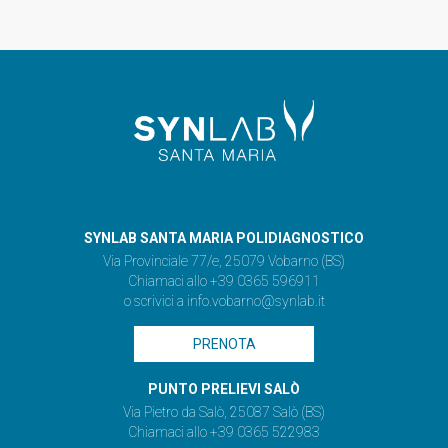
SYNLAB SANTA MARIA POLIDIAGNOSTICO
Via Provinciale 77/e, 25079 Vobarno (BS)
Chiamaci allo +39 0365 596911
o scrivici a
info.vobarno@synlab.it
PRENOTA
PUNTO PRELIEVI SALÒ
Via Pietro da Salò, 25087 Salò (BS)
Chiamaci allo +39 0365 522983