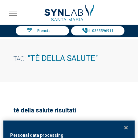
Prenota
Tel: 0365596911
"TÈ DELLA SALUTE"
TAG:
tè della salute risultati
Tè della Salute in presenza | Pavimento
Personal data processing