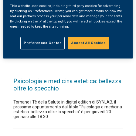
pelvico: stabilità, equilibrio ed energia
This website uses cookies, including third-party cookies for advertising.
per la nostra femminilità
By clicking on 'Preferences Center,' you can get more details on how we
and our partners process your personal data and manage your consents.
By clicking on the 'x' at the top right, you will reject all cookies except the
Mercoledì 6 aprile, ore 18:00, si terrà il primo Tè della
ones needed to keep the site running.
Salute in presenza presso SYNLAB Santa Maria. Insieme
ai nostri Specialisti parleremo di “Pavimento pelvico:
stabilità, equilibrio ed energia per la nostra femminilità”,
Preferences Center
Accept All Cookies
in presenza presso il Punto Prelievi del Polidiagnostico
SYNLAB Santa Maria, sito al primo piano – ingresso
laterale – in Via […]
Psicologia e medicina estetica: bellezza
oltre lo specchio
Tornano i Tè della Salute in digital edition di SYNLAB, il
prossimo appuntamento dal titolo “Psicologia e medicina
estetica: bellezza oltre lo specchio” è per giovedì 20
gennaio alle 18:30