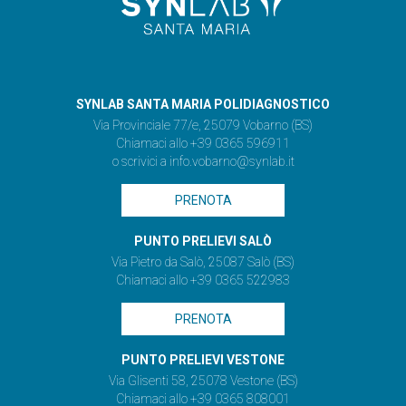
SYNLAB SANTA MARIA POLIDIAGNOSTICO
Via Provinciale 77/e, 25079 Vobarno (BS)
Chiamaci allo +39 0365 596911
o scrivici a
info.vobarno@synlab.it
PRENOTA
PUNTO PRELIEVI SALÒ
Via Pietro da Salò, 25087 Salò (BS)
Chiamaci allo +39 0365 522983
PRENOTA
PUNTO PRELIEVI VESTONE
Via Glisenti 58, 25078 Vestone (BS)
Chiamaci allo +39 0365 808001