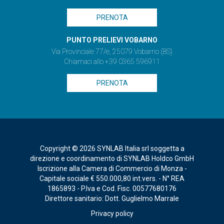
PRENOTA
PUNTO PRELIEVI VOBARNO
Via Provinciale 77/e, 25079 Vobarno (BS)
Chiamaci allo +39 0365 596911
PRENOTA
Copyright © 2026 SYNLAB Italia srl soggetta a
direzione e coordinamento di SYNLAB Holdco GmbH
Iscrizione alla Camera di Commercio di Monza -
Capitale sociale € 550.000,80 int.vers. - N° REA
1865893 - P.Iva e Cod. Fisc. 00577680176
Direttore sanitario: Dott. Guglielmo Marrale
Privacy policy