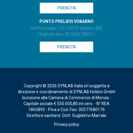
PRENOTA
PUNTO PRELIEVI VOBARNO
Via Provinciale 77/e, 25079 Vobarno (BS)
Chiamaci allo +39 0365 596911
PRENOTA
Copyright © 2026 SYNLAB Italia srl soggetta a
direzione e coordinamento di SYNLAB Holdco GmbH
Iscrizione alla Camera di Commercio di Monza -
Capitale sociale € 550.000,80 int.vers. - N° REA
1865893 - P.Iva e Cod. Fisc. 00577680176
Direttore sanitario: Dott. Guglielmo Marrale
Privacy policy