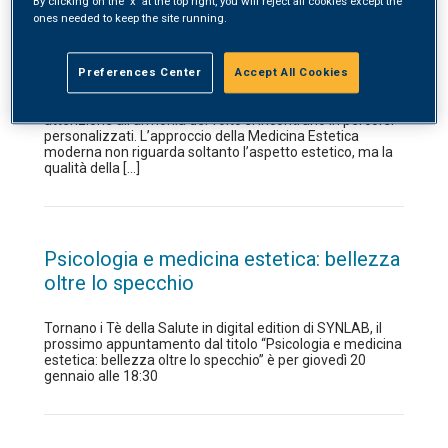
By clicking on the 'x' at the top right, you will reject all cookies except the
Medicina Estetica
ones needed to keep the site running.
Presso la sede SYNLAB Santa Maria di Vobarno nasce il
nuovo ambulatorio di Medicina Estetica: uno spazio
Preferences Center
Accept All Cookies
dedicato alla cura della pelle e al benessere della
persona, dove competenza medica, sicurezza e
attenzione all’armonia del volto si incontrano in percorsi
personalizzati. L’approccio della Medicina Estetica
moderna non riguarda soltanto l’aspetto estetico, ma la
qualità della […]
Psicologia e medicina estetica: bellezza
oltre lo specchio
Tornano i Tè della Salute in digital edition di SYNLAB, il
prossimo appuntamento dal titolo “Psicologia e medicina
estetica: bellezza oltre lo specchio” è per giovedì 20
gennaio alle 18:30