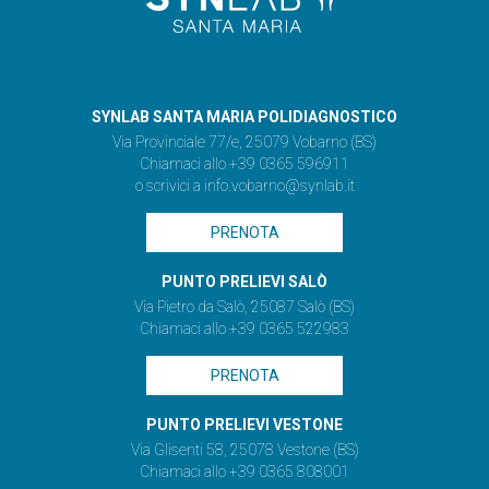
SYNLAB SANTA MARIA POLIDIAGNOSTICO
Via Provinciale 77/e, 25079 Vobarno (BS)
Chiamaci allo +39 0365 596911
o scrivici a
info.vobarno@synlab.it
PRENOTA
PUNTO PRELIEVI SALÒ
Via Pietro da Salò, 25087 Salò (BS)
Chiamaci allo +39 0365 522983
PRENOTA
PUNTO PRELIEVI VESTONE
Via Glisenti 58, 25078 Vestone (BS)
Chiamaci allo +39 0365 808001