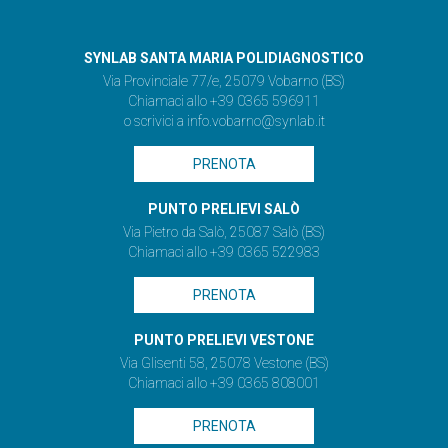
SYNLAB SANTA MARIA POLIDIAGNOSTICO
Via Provinciale 77/e, 25079 Vobarno (BS)
Chiamaci allo +39 0365 596911
o scrivici a
info.vobarno@synlab.it
PRENOTA
PUNTO PRELIEVI SALÒ
Via Pietro da Salò, 25087 Salò (BS)
Chiamaci allo +39 0365 522983
PRENOTA
PUNTO PRELIEVI VESTONE
Via Glisenti 58, 25078 Vestone (BS)
Chiamaci allo +39 0365 808001
PRENOTA