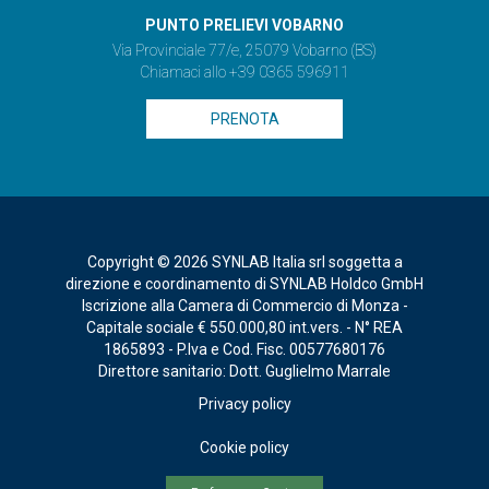
PUNTO PRELIEVI VOBARNO
Via Provinciale 77/e, 25079 Vobarno (BS)
Chiamaci allo +39 0365 596911
PRENOTA
Copyright © 2026 SYNLAB Italia srl soggetta a
direzione e coordinamento di SYNLAB Holdco GmbH
Iscrizione alla Camera di Commercio di Monza -
Capitale sociale € 550.000,80 int.vers. - N° REA
1865893 - P.Iva e Cod. Fisc. 00577680176
Direttore sanitario: Dott. Guglielmo Marrale
Privacy policy
Cookie policy