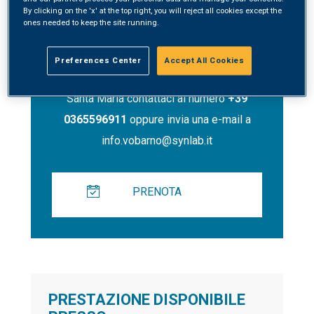
By clicking on the 'x' at the top right, you will reject all cookies except the
ones needed to keep the site running.
Contatti
Preferences Center
Accept All Cookies
Per prenotare un servizio presso Synlab
Santa Maria contattaci al numero
+39
0365596911
oppure invia una e-mail a
info.vobarno@synlab.it
PRENOTA
PRESTAZIONE DISPONIBILE