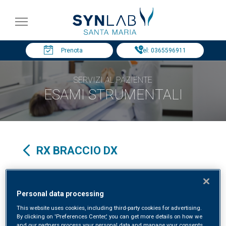
Prenota
Tel: 0365596911
SERVIZI AL PAZIENTE
ESAMI STRUMENTALI
RX BRACCIO DX
Specialità clinica in:
RADIOLOGIA
Personal data processing
This website uses cookies, including third-party cookies for advertising.
By clicking on 'Preferences Center,' you can get more details on how we
and our partners process your personal data and manage your consents.