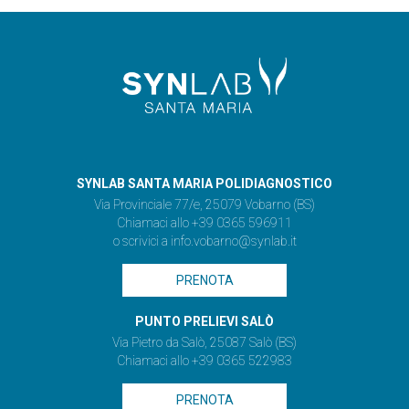
SYNLAB SANTA MARIA POLIDIAGNOSTICO
Via Provinciale 77/e, 25079 Vobarno (BS)
Chiamaci allo +39 0365 596911
o scrivici a
info.vobarno@synlab.it
PRENOTA
PUNTO PRELIEVI SALÒ
Via Pietro da Salò, 25087 Salò (BS)
Chiamaci allo +39 0365 522983
PRENOTA