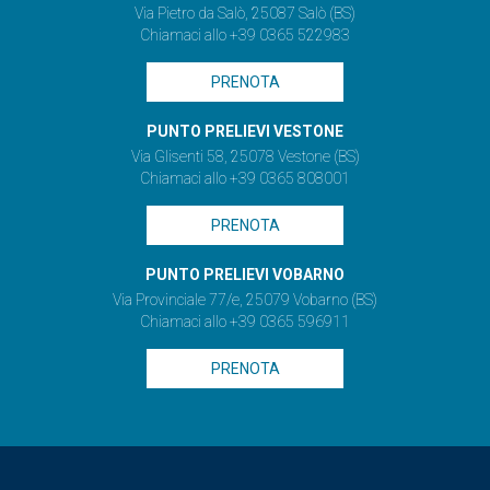
Via Pietro da Salò, 25087 Salò (BS)
Chiamaci allo +39 0365 522983
PRENOTA
PUNTO PRELIEVI VESTONE
Via Glisenti 58, 25078 Vestone (BS)
Chiamaci allo +39 0365 808001
PRENOTA
PUNTO PRELIEVI VOBARNO
Via Provinciale 77/e, 25079 Vobarno (BS)
Chiamaci allo +39 0365 596911
PRENOTA