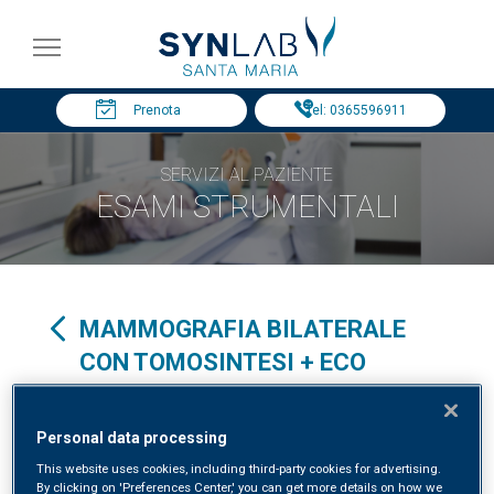
Prenota
Tel: 0365596911
SERVIZI AL PAZIENTE
ESAMI STRUMENTALI
MAMMOGRAFIA BILATERALE
CON TOMOSINTESI + ECO
MAMMELLA + VISITA
SENOLOGICA
Personal data processing
This website uses cookies, including third-party cookies for advertising.
Specialità clinica in:
RADIOLOGIA
By clicking on 'Preferences Center,' you can get more details on how we