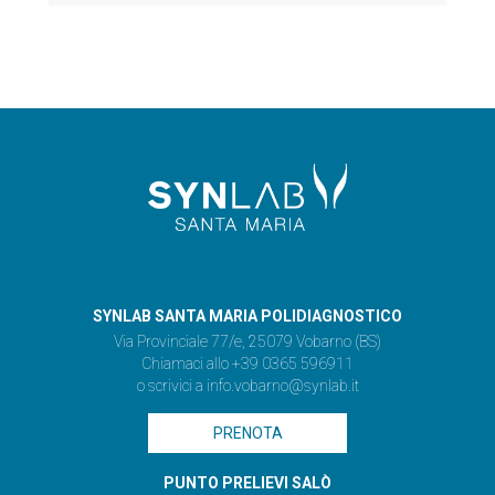
SYNLAB SANTA MARIA POLIDIAGNOSTICO
Via Provinciale 77/e, 25079 Vobarno (BS)
Chiamaci allo +39 0365 596911
o scrivici a
info.vobarno@synlab.it
PRENOTA
PUNTO PRELIEVI SALÒ