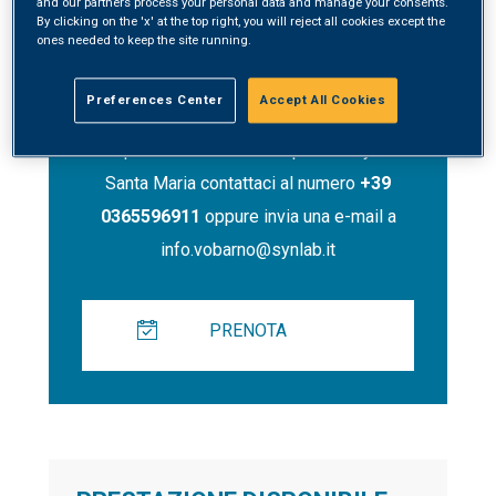
and our partners process your personal data and manage your consents.
By clicking on the 'x' at the top right, you will reject all cookies except the
ones needed to keep the site running.
Contatti
Preferences Center
Accept All Cookies
Per prenotare un servizio presso Synlab
Santa Maria contattaci al numero
+39
0365596911
oppure invia una e-mail a
info.vobarno@synlab.it
PRENOTA