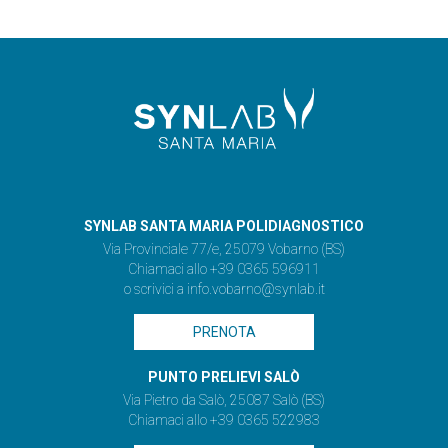
SYNLAB SANTA MARIA POLIDIAGNOSTICO
Via Provinciale 77/e, 25079 Vobarno (BS)
Chiamaci allo +39 0365 596911
o scrivici a
info.vobarno@synlab.it
PRENOTA
PUNTO PRELIEVI SALÒ
Via Pietro da Salò, 25087 Salò (BS)
Chiamaci allo +39 0365 522983