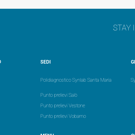
STAY 
SEDI
G
O
Polidiagnostico Synlab Santa Maria
Sy
Punto prelievi Salò
Punto prelievi Vestone
Punto prelievi Vobarno