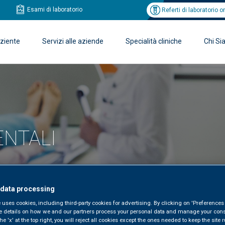
Esami di laboratorio
Referti di laboratorio o
aziente
Servizi alle aziende
Specialità cliniche
Chi S
NTALI
 data processing
 uses cookies, including third-party cookies for advertising. By clicking on 'Preferences 
e details on how we and our partners process your personal data and manage your cons
he 'x' at the top right, you will reject all cookies except the ones needed to keep the site