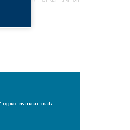
me
/
Esami Strumentali
/
RX FEMORE BILATERALE
1
oppure invia una e-mail a