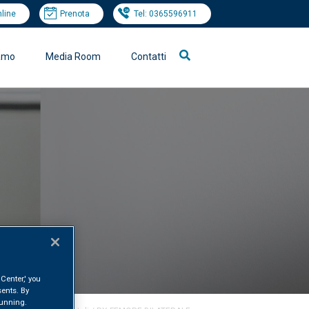
nline
Prenota
Tel: 0365596911
iamo
Media Room
Contatti
Center,' you
ents. By
 running.