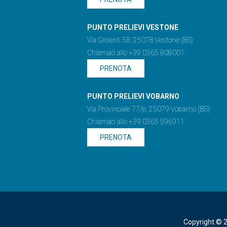
PUNTO PRELIEVI VESTONE
Via Glisenti 58, 25078 Vestone (BS)
Chiamaci allo +39 0365 808001
PRENOTA
PUNTO PRELIEVI VOBARNO
Via Provinciale 77/e, 25079 Vobarno (BS)
Chiamaci allo +39 0365 596911
PRENOTA
Copyright © 