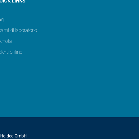
UICK LINKS
aq
ami di laboratorio
renota
ferti online
B Holdco GmbH