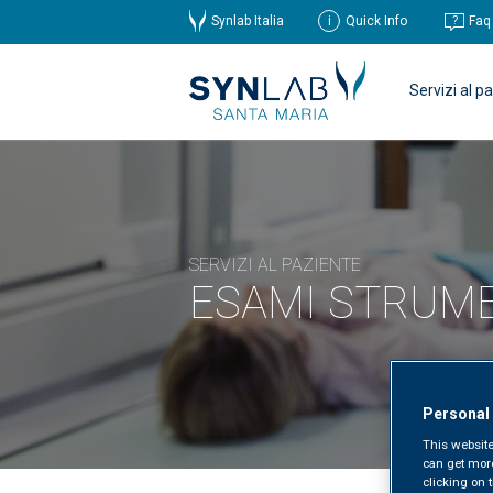
Synlab Italia
Quick Info
Faq
Servizi al p
SERVIZI AL PAZIENTE
ESAMI STRUME
Personal
This website
can get mor
clicking on t