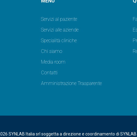
MENU
Q
Servizi al paziente
F
Servizi alle aziende
Es
Specialità cliniche
P
Chi siamo
Re
Media room
Contatti
Amministrazione Trasparente
2026 SYNLAB Italia srl soggetta a direzione e coordinamento di SYNLA