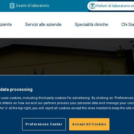
Esami di laboratorio
Referti di laboratorio o
aziente
Servizi alle aziende
Specialità cliniche
Chi S
ROVATA
 data processing
 uses cookies, including third-party cookies for advertising. By clicking on 'Preferences 
e details on how we and our partners process your personal data and manage your cons
he 'x' at the top right, you will reject all cookies except the ones needed to keep the site
Preferences Center
Accept All Cookies