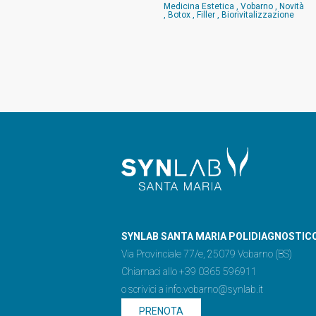
Medicina Estetica
,
Vobarno
,
Novità
,
Botox
,
Filler
,
Biorivitalizzazione
SYNLAB SANTA MARIA POLIDIAGNOSTIC
Via Provinciale 77/e, 25079 Vobarno (BS)
Chiamaci allo +39 0365 596911
o scrivici a
info.vobarno@synlab.it
PRENOTA