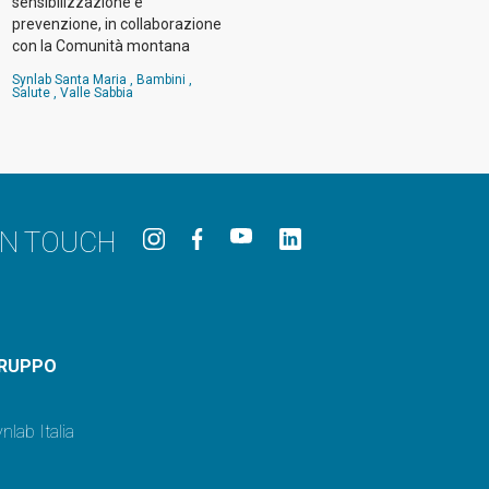
sensibilizzazione e
prevenzione, in collaborazione
con la Comunità montana
Synlab Santa Maria
,
Bambini
,
Salute
,
Valle Sabbia
IN TOUCH
RUPPO
nlab Italia