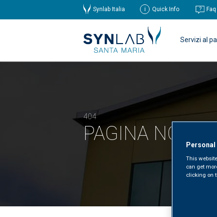
Synlab Italia
Quick Info
Faq
Servizi al p
404
PAGINA NON T
Personal
This website
can get mor
clicking on t