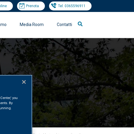
nline
Prenota
Tel: 0365596911
iamo
Media Room
Contatti
Center,' you
ents. By
 running.