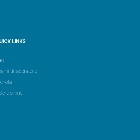
UICK LINKS
aq
ami di laboratorio
renota
ferti online