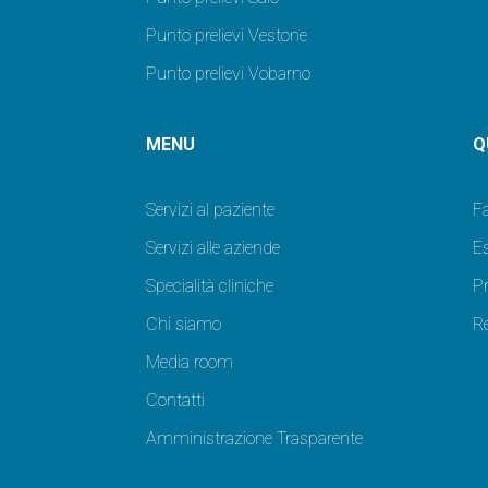
Punto prelievi Vestone
Punto prelievi Vobarno
MENU
Q
Servizi al paziente
F
Servizi alle aziende
Es
Specialità cliniche
P
Chi siamo
Re
Media room
Contatti
Amministrazione Trasparente