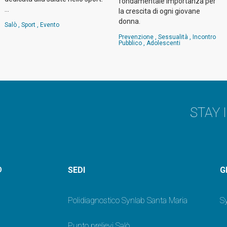
fondamentale importanza per
…
la crescita di ogni giovane
donna.
Salò
,
Sport
,
Evento
Prevenzione
,
Sessualità
,
Incontro
Pubblico
,
Adolescenti
STAY 
SEDI
G
O
Polidiagnostico Synlab Santa Maria
Sy
Punto prelievi Salò