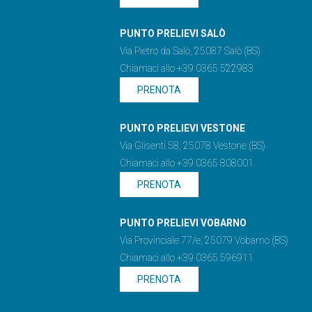
PUNTO PRELIEVI SALÒ
Via Pietro da Salò, 25087 Salò (BS)
Chiamaci allo +39 0365 522983
PRENOTA
PUNTO PRELIEVI VESTONE
Via Glisenti 58, 25078 Vestone (BS)
Chiamaci allo +39 0365 808001
PRENOTA
PUNTO PRELIEVI VOBARNO
Via Provinciale 77/e, 25079 Vobarno (BS)
Chiamaci allo +39 0365 596911
PRENOTA