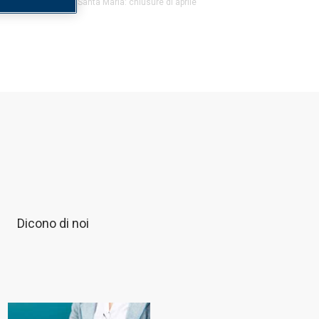
ok Feeds
/
SYNLAB Santa Maria: chiusure di aprile
Dicono di noi