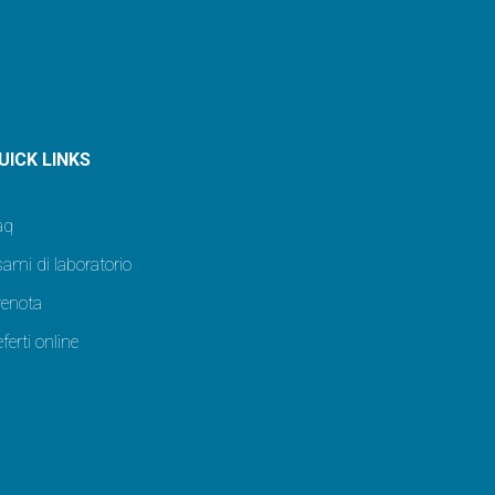
UICK LINKS
aq
ami di laboratorio
renota
ferti online