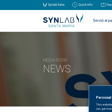
Synlab Italia
Quick Info
Faq
Servizi al p
MEDIA ROOM
NEWS
Personal
This website
can get mor