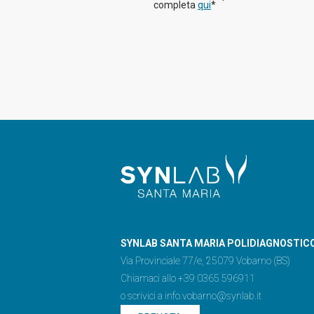
completa
qui
*
SYNLAB SANTA MARIA POLIDIAGNOSTIC
Via Provinciale 77/e, 25079 Vobarno (BS)
Chiamaci allo +39 0365 596911
o scrivici a
info.vobarno@synlab.it