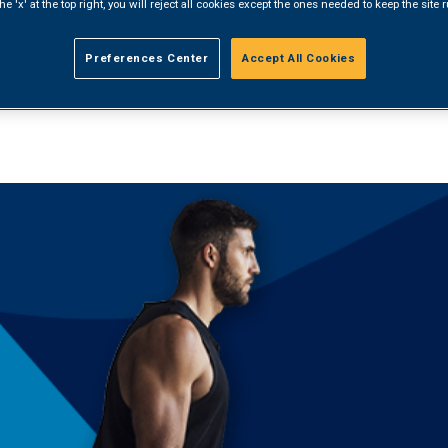
Home
/
Novità
/
Prenota Online il Tuo Certi
he 'x' at the top right, you will reject all cookies except the ones needed to keep the site
Preferences Center
Accept All Cookies
L TUO CERTIFICATO MEDICO SPORTI