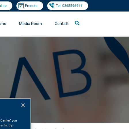
nline
Prenota
Tel: 0365596911
iamo
Media Room
Contatti
Center,' you
ents. By