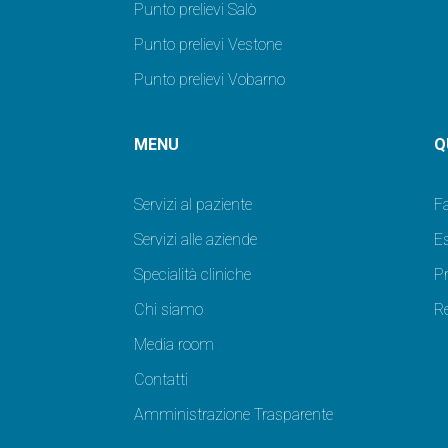
Punto prelievi Salò
Punto prelievi Vestone
Punto prelievi Vobarno
MENU
Q
Servizi al paziente
F
Servizi alle aziende
Es
Specialità cliniche
P
Chi siamo
Re
Media room
Contatti
Amministrazione Trasparente