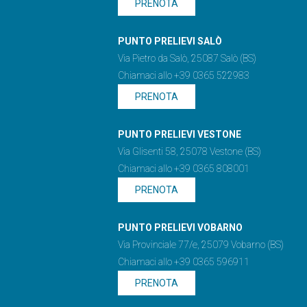
PRENOTA
PUNTO PRELIEVI SALÒ
Via Pietro da Salò, 25087 Salò (BS)
Chiamaci allo +39 0365 522983
PRENOTA
PUNTO PRELIEVI VESTONE
Via Glisenti 58, 25078 Vestone (BS)
Chiamaci allo +39 0365 808001
PRENOTA
PUNTO PRELIEVI VOBARNO
Via Provinciale 77/e, 25079 Vobarno (BS)
Chiamaci allo +39 0365 596911
PRENOTA