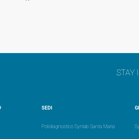
STAY 
SEDI
G
O
Polidiagnostico Synlab Santa Maria
Sy