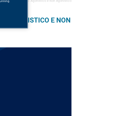
ficato Medico Sportivo: Agonistico e Non Agonistico
 running.
VO: AGONISTICO E NON