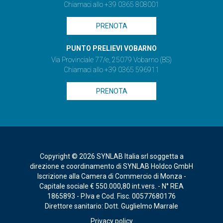
Chiamaci allo +39 0365 808001
PRENOTA
PUNTO PRELIEVI VOBARNO
Via Provinciale 77/e, 25079 Vobarno (BS)
Chiamaci allo +39 0365 596911
PRENOTA
Copyright © 2026 SYNLAB Italia srl soggetta a
direzione e coordinamento di SYNLAB Holdco GmbH
Iscrizione alla Camera di Commercio di Monza -
Capitale sociale € 550.000,80 int.vers. - N° REA
1865893 - P.Iva e Cod. Fisc. 00577680176
Direttore sanitario: Dott. Guglielmo Marrale
Privacy policy