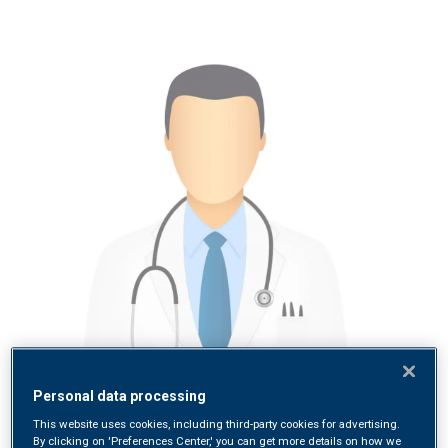
Personal data processing
This website uses cookies, including third-party cookies for advertising.
By clicking on 'Preferences Center,' you can get more details on how we
SPECIALISTA IN CHIRURGIA MAXILLO-FACCIALE