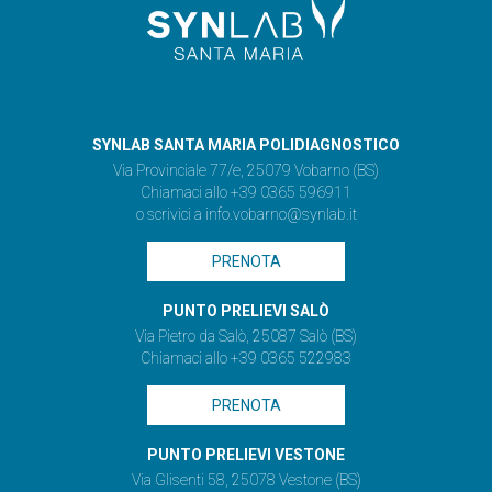
SYNLAB SANTA MARIA POLIDIAGNOSTICO
Via Provinciale 77/e, 25079 Vobarno (BS)
Chiamaci allo +39 0365 596911
o scrivici a
info.vobarno@synlab.it
PRENOTA
PUNTO PRELIEVI SALÒ
Via Pietro da Salò, 25087 Salò (BS)
Chiamaci allo +39 0365 522983
PRENOTA
PUNTO PRELIEVI VESTONE
Via Glisenti 58, 25078 Vestone (BS)