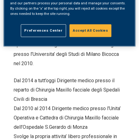
and our partners process your personal data and manage your consents.
– Libera Professione
By clicking on the 'x' at the top right, you will reject all cookies except the
ones needed to keep the site running.
Laurea in Medicina e Chirurgia conseguita presso l’
Preferences Center
Accept All Cookies
Universita’ degli Studi di Brescia nel 2005.
Specialita’ in Chirurgia Maxillo facciale conseguita
presso l’Universita’ degli Studi di Milano Bicocca
nel 2010.
Dal 2014 a tutt’oggi Dirigente medico presso il
reparto di Chirurgia Maxillo facciale degli Spedali
Civili di Brescia
Dal 2010 al 2014 Dirigente medico presso l’Unita’
Operativa e Cattedra di Chirurgia Maxillo facciale
dell’Ospedale S.Gerardo di Monza
Svolge la propria attivita’ libero professionale in