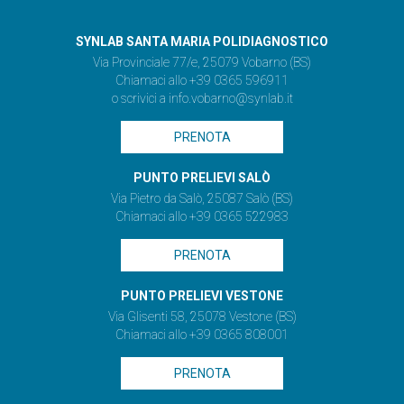
SYNLAB SANTA MARIA POLIDIAGNOSTICO
Via Provinciale 77/e, 25079 Vobarno (BS)
Chiamaci allo +39 0365 596911
o scrivici a
info.vobarno@synlab.it
PRENOTA
PUNTO PRELIEVI SALÒ
Via Pietro da Salò, 25087 Salò (BS)
Chiamaci allo +39 0365 522983
PRENOTA
PUNTO PRELIEVI VESTONE
Via Glisenti 58, 25078 Vestone (BS)
Chiamaci allo +39 0365 808001
PRENOTA