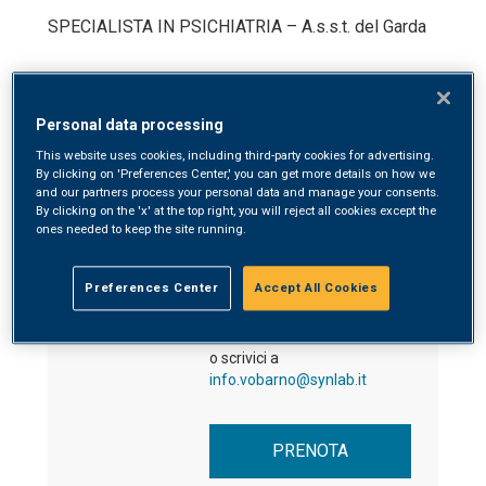
SPECIALISTA IN PSICHIATRIA – A.s.s.t. del Garda
Personal data processing
This website uses cookies, including third-party cookies for advertising.
STRUTTURA DI RIFERIMENTO
By clicking on 'Preferences Center,' you can get more details on how we
and our partners process your personal data and manage your consents.
By clicking on the 'x' at the top right, you will reject all cookies except the
ones needed to keep the site running.
SYNLAB SANTA MARIA
POLIDIAGNOSTICO
Preferences Center
Accept All Cookies
Via Provinciale 77/E
25079 - Vobarno (BS)
Chiamaci allo
0365596911
o scrivici a
info.vobarno@synlab.it
PRENOTA