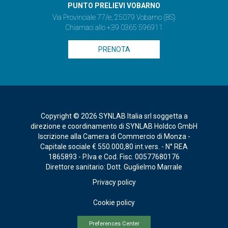
PUNTO PRELIEVI VOBARNO
Via Provinciale 77/e, 25079 Vobarno (BS)
Chiamaci allo +39 0365 596911
PRENOTA
Copyright © 2026 SYNLAB Italia srl soggetta a
direzione e coordinamento di SYNLAB Holdco GmbH
Iscrizione alla Camera di Commercio di Monza -
Capitale sociale € 550.000,80 int.vers. - N° REA
1865893 - P.Iva e Cod. Fisc. 00577680176
Direttore sanitario: Dott. Guglielmo Marrale
Privacy policy
Cookie policy
Preferences Center