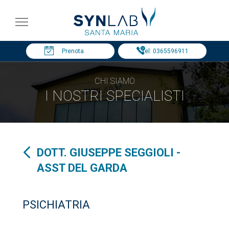
Prenota
Tel: 0365596911
CHI SIAMO
I NOSTRI SPECIALISTI
DOTT. GIUSEPPE SEGGIOLI -
ASST DEL GARDA
PSICHIATRIA