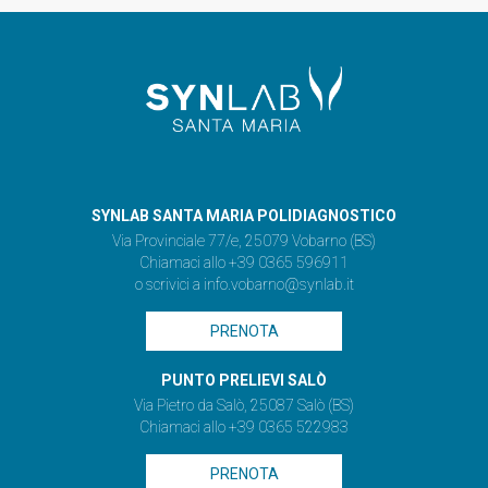
SYNLAB SANTA MARIA POLIDIAGNOSTICO
Via Provinciale 77/e, 25079 Vobarno (BS)
Chiamaci allo +39 0365 596911
o scrivici a
info.vobarno@synlab.it
PRENOTA
PUNTO PRELIEVI SALÒ
Via Pietro da Salò, 25087 Salò (BS)
Chiamaci allo +39 0365 522983
PRENOTA