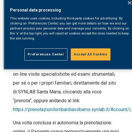
Personal data processing
This website uses cookies, including third-party cookies for advertising. By
clicking on 'Preferences Center,' you can get more details on how we and our
partners process your personal data and manage your consents. By clicking on
the 'x' at the top right, you will reject all cookies except the ones needed to keep
the site running.
2 Marzo, 2022
Preferences Center
Accept All Cookies
Siamo lieti di informarvi che è possibile prenotare
on-line visite specialistiche ed esami strumentali,
per sé o per i propri familiari, direttamente dal sito
di SYNLAB Santa Maria, cliccando alla voce
“prenota”, oppure andando al link
https://prenotazionilombardiavobarno.synlab.it/Account/L
Una volta conclusa in autonomia la prenotazione
online, il Paziente riceve tempestivamente una mail