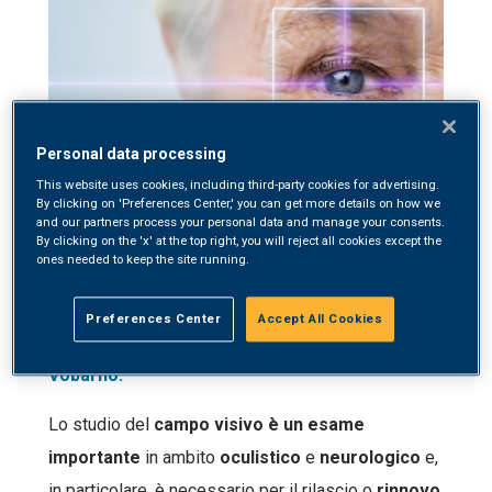
Personal data processing
This website uses cookies, including third-party cookies for advertising.
By clicking on 'Preferences Center,' you can get more details on how we
and our partners process your personal data and manage your consents.
24 Ottobre, 2022
By clicking on the 'x' at the top right, you will reject all cookies except the
ones needed to keep the site running.
Una
nuova strumentazione per l’esame del
campo visivo
è disponibile presso il
Preferences Center
Accept All Cookies
Polidiagnostico SYNLAB Santa Maria di
Vobarno.
Lo studio del
campo visivo è un esame
importante
in ambito
oculistico
e
neurologico
e,
in particolare, è necessario per il rilascio o
rinnovo