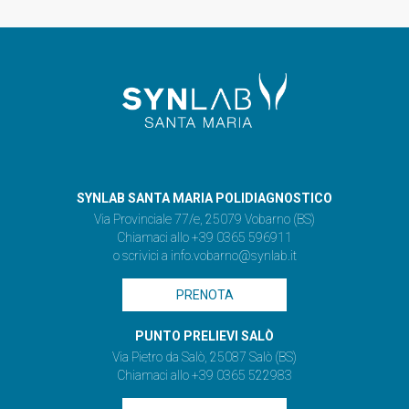
SYNLAB SANTA MARIA POLIDIAGNOSTICO
Via Provinciale 77/e, 25079 Vobarno (BS)
Chiamaci allo +39 0365 596911
o scrivici a
info.vobarno@synlab.it
PRENOTA
PUNTO PRELIEVI SALÒ
Via Pietro da Salò, 25087 Salò (BS)
Chiamaci allo +39 0365 522983