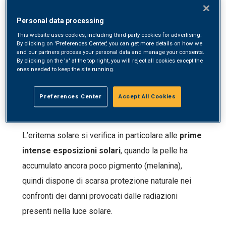
Il manifestarsi dell’eritema può essere associato a
Personal data processing
sensazione di calore, bruciore e prurito
. Se
This website uses cookies, including third-party cookies for advertising.
viene interessata un’ampia superficie corporea, si
By clicking on 'Preferences Center,' you can get more details on how we
and our partners process your personal data and manage your consents.
possono sviluppare anche sintomi generali quali
By clicking on the 'x' at the top right, you will reject all cookies except the
ones needed to keep the site running.
febbre, vertigini, mal di testa e brividi (colpo di
calore).
Preferences Center
Accept All Cookies
Cause e fattori di rischio
L’eritema solare si verifica in particolare alle
prime
intense esposizioni solari
, quando la pelle ha
accumulato ancora poco pigmento (melanina),
quindi dispone di scarsa protezione naturale nei
confronti dei danni provocati dalle radiazioni
presenti nella luce solare.