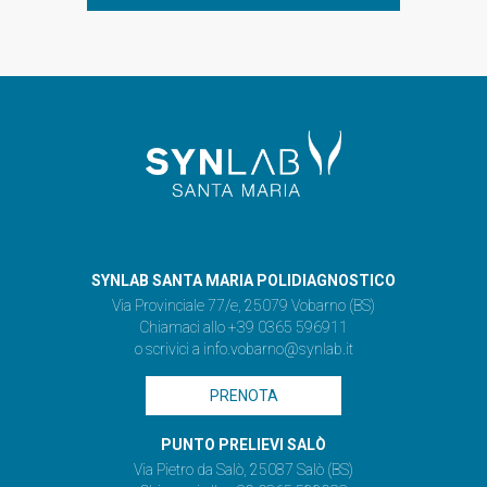
SYNLAB SANTA MARIA POLIDIAGNOSTICO
Via Provinciale 77/e, 25079 Vobarno (BS)
Chiamaci allo +39 0365 596911
o scrivici a
info.vobarno@synlab.it
PRENOTA
PUNTO PRELIEVI SALÒ
Via Pietro da Salò, 25087 Salò (BS)