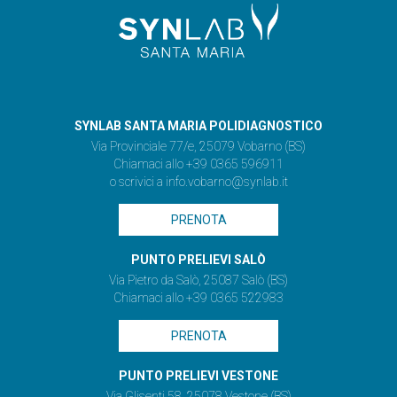
SYNLAB SANTA MARIA POLIDIAGNOSTICO
Via Provinciale 77/e, 25079 Vobarno (BS)
Chiamaci allo +39 0365 596911
o scrivici a
info.vobarno@synlab.it
PRENOTA
PUNTO PRELIEVI SALÒ
Via Pietro da Salò, 25087 Salò (BS)
Chiamaci allo +39 0365 522983
PRENOTA
PUNTO PRELIEVI VESTONE
Via Glisenti 58, 25078 Vestone (BS)