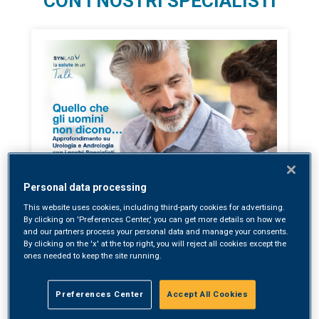
CON I NOSTRI SPECIALISTI
EVENTI
Personal data processing
PUNTO PRELIEVI SYNLAB DI VOBARNO - VIA PROVINCIALE
77/E
This website uses cookies, including third-party cookies for advertising.
26
By clicking on 'Preferences Center,' you can get more details on how we
and our partners process your personal data and manage your consents.
Novembre 2024
By clicking on the 'x' at the top right, you will reject all cookies except the
ore: 19:30
ones needed to keep the site running.
Preferences Center
Accept All Cookies
28 Ottobre, 2024