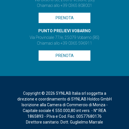
Chiamaci allo +39 0365 808001
PRENOTA
PUNTO PRELIEVI VOBARNO
Via Provinciale 77/e, 25079 Vobarno (BS)
Chiamaci allo +39 0365 596911
PRENOTA
Copyright © 2026 SYNLAB Italia srl soggetta a
direzione e coordinamento di SYNLAB Holdco GmbH
Iscrizione alla Camera di Commercio di Monza -
Capitale sociale € 550.000,80 int.vers. - N° REA
1865893 - P.Iva e Cod. Fisc. 00577680176
Direttore sanitario: Dott. Guglielmo Marrale