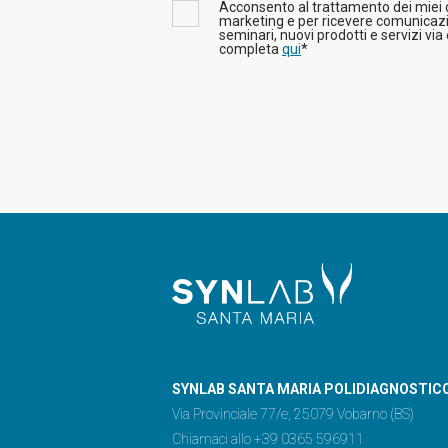
Acconsento al trattamento dei miei da
marketing e per ricevere comunicazi
seminari, nuovi prodotti e servizi via
completa
qui
*
SYNLAB SANTA MARIA POLIDIAGNOSTIC
Via Provinciale 77/e, 25079 Vobarno (BS)
Chiamaci allo +39 0365 596911