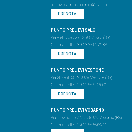
o scrivici a
info.vobarno@synlab.it
PRENOTA
PUNTO PRELIEVI SALÒ
Via Pietro da Salò, 25087 Salò (BS)
Chiamaci allo +39 0365 522983
PRENOTA
PUNTO PRELIEVI VESTONE
Via Glisenti 58, 25078 Vestone (BS)
Chiamaci allo +39 0365 808001
PRENOTA
PUNTO PRELIEVI VOBARNO
Via Provinciale 77/e, 25079 Vobarno (BS)
Chiamaci allo +39 0365 596911