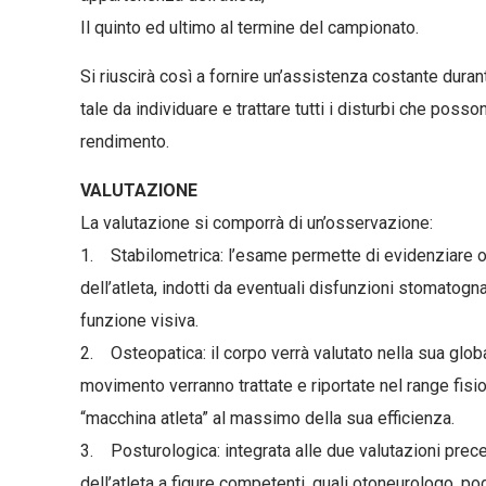
Il quinto ed ultimo al termine del campionato.
Si riuscirà così a fornire un’assistenza costante duran
tale da individuare e trattare tutti i disturbi che poss
rendimento.
VALUTAZIONE
La valutazione si comporrà di un’osservazione:
1. Stabilometrica: l’esame permette di evidenziare og
dell’atleta, indotti da eventuali disfunzioni stomatogna
funzione visiva.
2. Osteopatica: il corpo verrà valutato nella sua global
movimento verranno trattate e riportate nel range fisio
“macchina atleta” al massimo della sua efficienza.
3. Posturologica: integrata alle due valutazioni preced
dell’atleta a figure competenti, quali otoneurologo, po