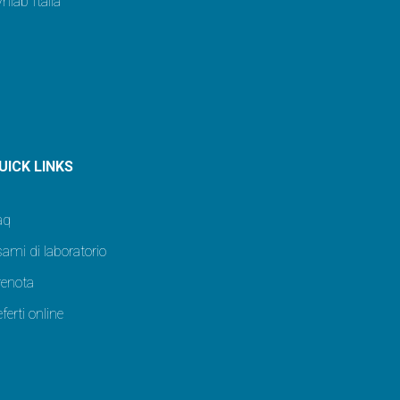
nlab Italia
UICK LINKS
aq
ami di laboratorio
renota
ferti online