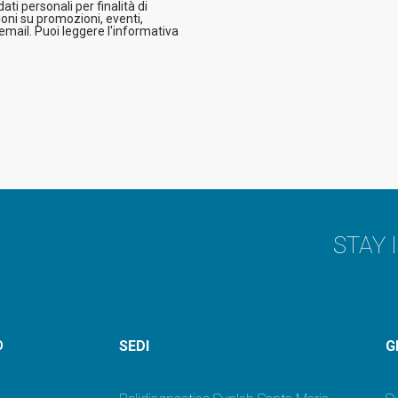
ti personali per finalità di
oni su promozioni, eventi,
 email. Puoi leggere l'informativa
STAY 
SEDI
G
O