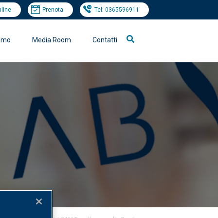
nline
Prenota
Tel: 0365596911
iamo
Media Room
Contatti