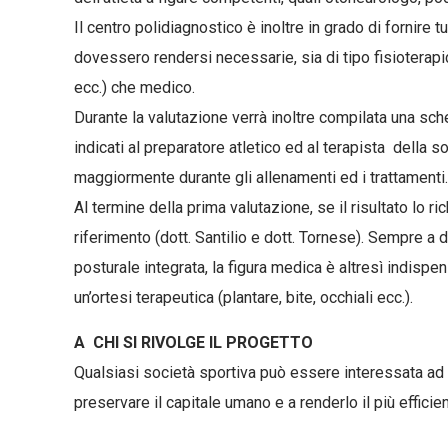
Il centro polidiagnostico è inoltre in grado di fornire t
dovessero rendersi necessarie, sia di tipo fisioterapic
ecc.) che medico.
Durante la valutazione verrà inoltre compilata una sche
indicati al preparatore atletico ed al terapista della s
maggiormente durante gli allenamenti ed i trattamenti.
Al termine della prima valutazione, se il risultato lo rich
riferimento (dott. Santilio e dott. Tornese). Sempre a
posturale integrata, la figura medica è altresì indispen
un’ortesi terapeutica (plantare, bite, occhiali ecc.).
A CHI SI RIVOLGE IL PROGETTO
Qualsiasi società sportiva può essere interessata ad 
preservare il capitale umano e a renderlo il più effici