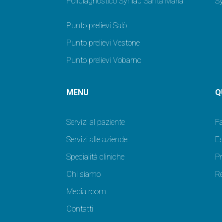
Polidiagnostico Synlab Santa Maria
Sy
Punto prelievi Salò
Punto prelievi Vestone
Punto prelievi Vobarno
MENU
Q
Servizi al paziente
F
Servizi alle aziende
Es
Specialità cliniche
P
Chi siamo
Re
Media room
Contatti