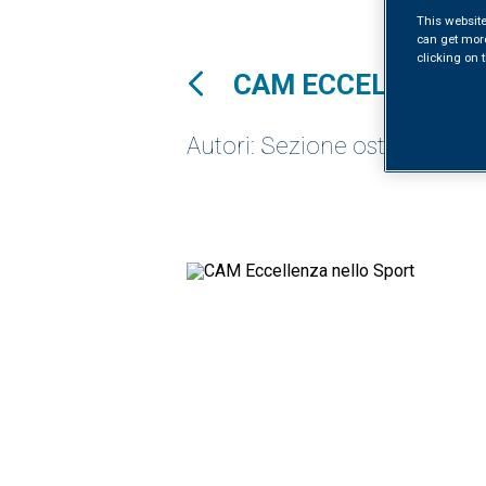
This website
can get mor
clicking on t
CAM ECCELLENZA 
Autori: Sezione osteopatia