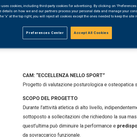
 uses cookies, including third-party cookies for advertising. By clicking on 'Preferences 
e details on how we and our partners process your personal data and manage your cons
he 'x' at the top right, you will reject all cookies except the ones needed to keep the site
NELLO SPORT
Preferences Center
Accept All Cookies
 CAM
CAM: “ECCELLENZA NELLO SPORT”
Progetto di valutazione posturologica e osteopatica su a
SCOPO DEL PROGETTO
Durante l’attività atletica di alto livello, indipendentem
sottoposto a sollecitazioni che richiedono la sua mas
quest’ultima può diminuire la performance e
predispo
da sovraccarico funzionale.