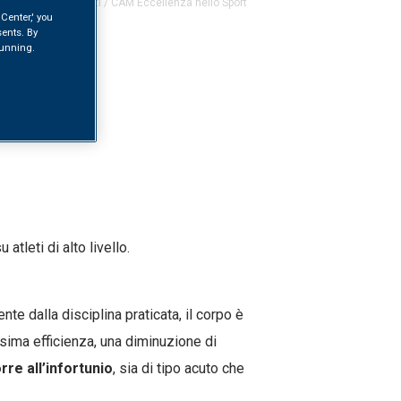
Home
/
Contributi
/
CAM Eccellenza nello Sport
Center,' you
ents. By
 running.
tleti di alto livello.
ente dalla disciplina praticata, il corpo è
sima efficienza, una diminuzione di
rre all’infortunio
, sia di tipo acuto che