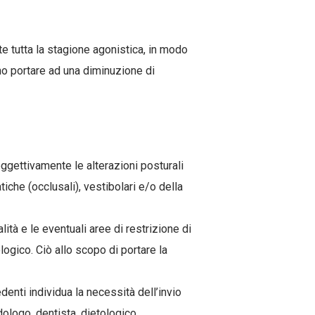
te tutta la stagione agonistica, in modo
ono portare ad una diminuzione di
gettivamente le alterazioni posturali
tiche (occlusali), vestibolari e/o della
ità e le eventuali aree di restrizione di
logico. Ciò allo scopo di portare la
enti individua la necessità dell’invio
dologo, dentista, dietologico.