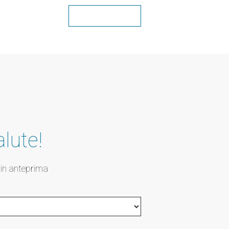
Condividi
alute!
s in anteprima