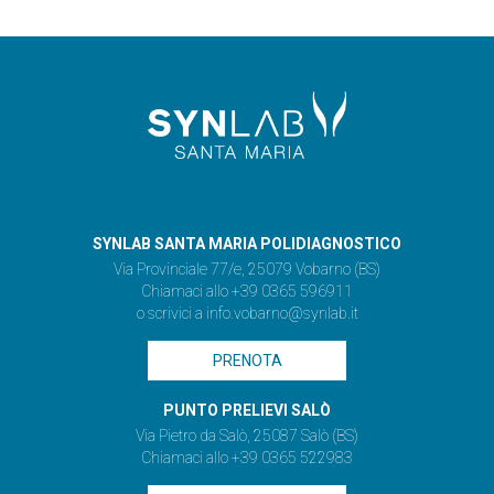
SYNLAB SANTA MARIA POLIDIAGNOSTICO
Via Provinciale 77/e, 25079 Vobarno (BS)
Chiamaci allo +39 0365 596911
o scrivici a
info.vobarno@synlab.it
PRENOTA
PUNTO PRELIEVI SALÒ
Via Pietro da Salò, 25087 Salò (BS)
Chiamaci allo +39 0365 522983