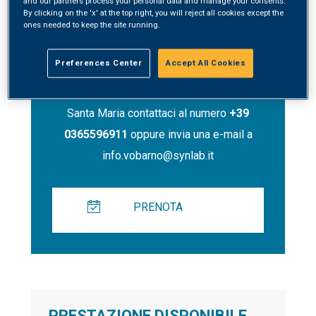
and our partners process your personal data and manage your consents.
By clicking on the 'x' at the top right, you will reject all cookies except the
ones needed to keep the site running.
Contatti
Preferences Center
Accept All Cookies
Per prenotare un servizio presso Synlab
Santa Maria contattaci al numero
+39
0365596911
oppure invia una e-mail a
info.vobarno@synlab.it
PRENOTA
PRESTAZIONE DISPONIBILE