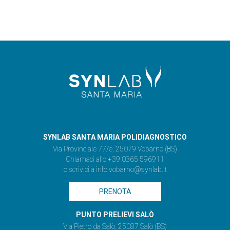
SYNLAB SANTA MARIA POLIDIAGNOSTICO
Via Provinciale 77/e, 25079 Vobarno (BS)
Chiamaci allo +39 0365 596911
o scrivici a
info.vobarno@synlab.it
PRENOTA
PUNTO PRELIEVI SALÒ
Via Pietro da Salò, 25087 Salò (BS)