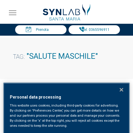
Prenota
Tel: 0365596911
"SALUTE MASCHILE"
TAG:
Personal data processing
salute maschile risultati
This website uses cookies, including third-party cookies for advertising.
By clicking on 'Preferences Center,' you can get more details on how we
and our partners process your personal data and manage your consents.
By clicking on the 'x' at the top right, you will reject all cookies except the
ones needed to keep the site running.
Salute maschile: prevenzione e