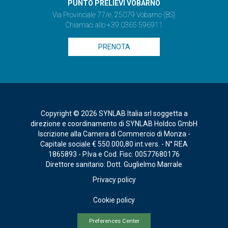
PUNTO PRELIEVI VOBARNO
Via Provinciale 77/e, 25079 Vobarno (BS)
Chiamaci allo +39 0365 596911
PRENOTA
Copyright © 2026 SYNLAB Italia srl soggetta a
direzione e coordinamento di SYNLAB Holdco GmbH
Iscrizione alla Camera di Commercio di Monza -
Capitale sociale € 550.000,80 int.vers. - N° REA
1865893 - P.Iva e Cod. Fisc. 00577680176
Direttore sanitario: Dott. Guglielmo Marrale
Privacy policy
Cookie policy
Preferences Center