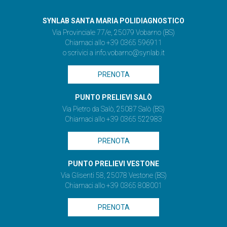
SYNLAB SANTA MARIA POLIDIAGNOSTICO
Via Provinciale 77/e, 25079 Vobarno (BS)
Chiamaci allo +39 0365 596911
o scrivici a
info.vobarno@synlab.it
PRENOTA
PUNTO PRELIEVI SALÒ
Via Pietro da Salò, 25087 Salò (BS)
Chiamaci allo +39 0365 522983
PRENOTA
PUNTO PRELIEVI VESTONE
Via Glisenti 58, 25078 Vestone (BS)
Chiamaci allo +39 0365 808001
PRENOTA