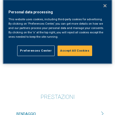
ANGIOLOGIA
Personal data processing
Synlab Santa Maria Polidiagnostico
This website uses cookies, including third-party cookies for advertising.
By clicking on 'Preferences Center,' you can get more details on how we
and our partners process your personal data and manage your consents.
By clicking on the 'x' at the top right, you will reject all cookies except the
ones needed to keep the site running.
DOTT. GIANLUCA LUSSARDI –
ASST SPEDALI CIVILI BRESCIA
ANGIOLOGIA
Preferences Center
Accept All Cookies
Synlab Santa Maria Polidiagnostico
PRESTAZIONI
BENDAGGIO