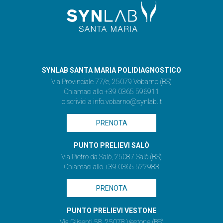
SYNLAB SANTA MARIA POLIDIAGNOSTICO
Via Provinciale 77/e, 25079 Vobarno (BS)
Chiamaci allo +39 0365 596911
o scrivici a
info.vobarno@synlab.it
PRENOTA
PUNTO PRELIEVI SALÒ
Via Pietro da Salò, 25087 Salò (BS)
Chiamaci allo +39 0365 522983
PRENOTA
PUNTO PRELIEVI VESTONE
Via Glisenti 58, 25078 Vestone (BS)