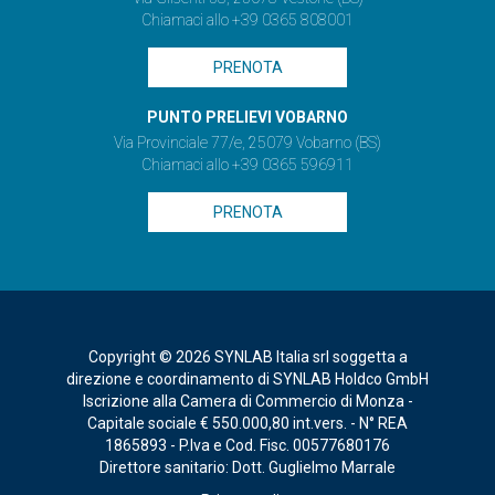
Chiamaci allo +39 0365 808001
PRENOTA
PUNTO PRELIEVI VOBARNO
Via Provinciale 77/e, 25079 Vobarno (BS)
Chiamaci allo +39 0365 596911
PRENOTA
Copyright © 2026 SYNLAB Italia srl soggetta a
direzione e coordinamento di SYNLAB Holdco GmbH
Iscrizione alla Camera di Commercio di Monza -
Capitale sociale € 550.000,80 int.vers. - N° REA
1865893 - P.Iva e Cod. Fisc. 00577680176
Direttore sanitario: Dott. Guglielmo Marrale