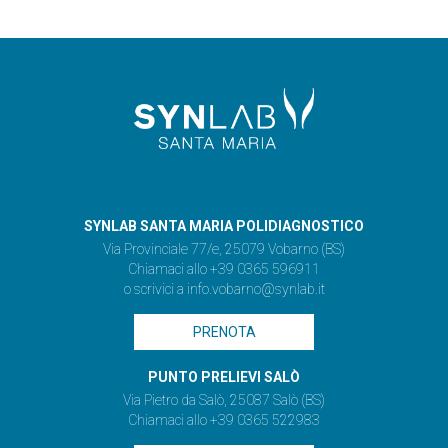
SYNLAB SANTA MARIA POLIDIAGNOSTICO
Via Provinciale 77/e, 25079 Vobarno (BS)
Chiamaci allo +39 0365 596911
o scrivici a
info.vobarno@synlab.it
PRENOTA
PUNTO PRELIEVI SALÒ
Via Pietro da Salò, 25087 Salò (BS)
Chiamaci allo +39 0365 522983