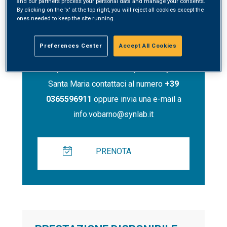
and our partners process your personal data and manage your consents.
By clicking on the 'x' at the top right, you will reject all cookies except the
ones needed to keep the site running.
Contatti
Preferences Center
Accept All Cookies
Per prenotare un servizio presso Synlab
Santa Maria contattaci al numero
+39
0365596911
oppure invia una e-mail a
info.vobarno@synlab.it
PRENOTA